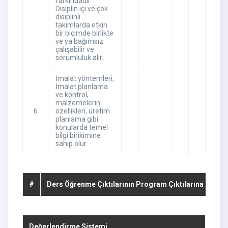
farkındadır.
Disiplin içi ve çok
disiplinli
takımlarda etkin
bir biçimde birlikte
ve ya bağımsız
çalışabilir ve
sorumluluk alır.
İmalat yöntemleri,
İmalat planlama
ve kontrol,
malzemelerin
6
özellikleri, üretim
planlama gibi
konularda temel
bilgi birikimine
sahip olur.
#
Ders Öğrenme Çıktılarının Program Çıktılarına Katkıs
Değerlendirme Sistemi