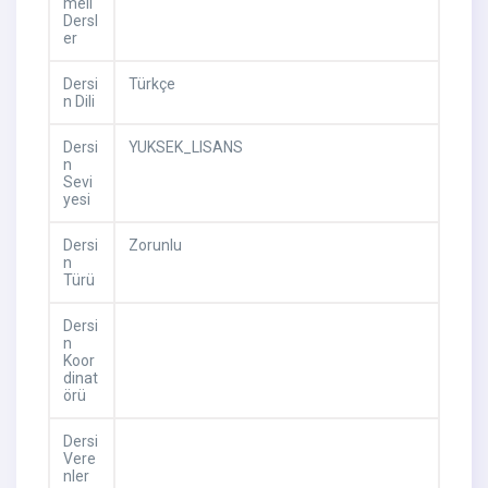
meli
Dersl
er
Dersi
Türkçe
n Dili
Dersi
YUKSEK_LISANS
n
Sevi
yesi
Dersi
Zorunlu
n
Türü
Dersi
n
Koor
dinat
örü
Dersi
Vere
nler