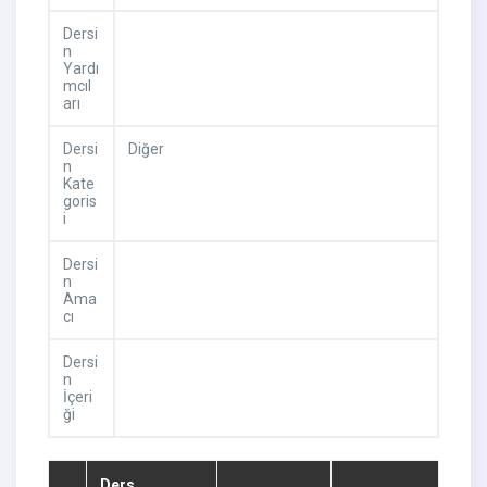
Dersi
n
Yardı
mcıl
arı
Dersi
Diğer
n
Kate
goris
i
Dersi
n
Ama
cı
Dersi
n
İçeri
ği
Ders