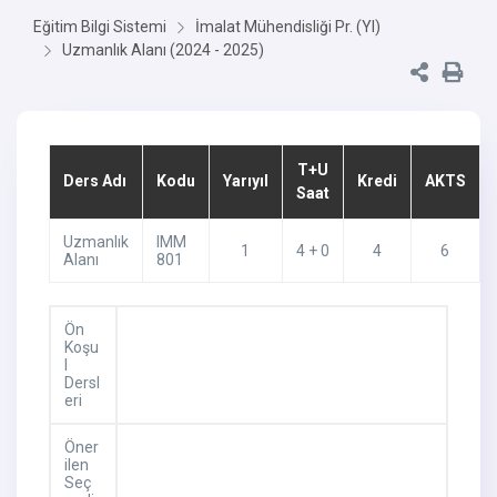
Eğitim Bilgi Sistemi
İmalat Mühendisliği Pr. (Yl)
Uzmanlık Alanı (2024 - 2025)
T+U
Ders Adı
Kodu
Yarıyıl
Kredi
AKTS
Saat
Uzmanlık
IMM
1
4 + 0
4
6
Alanı
801
Ön
Koşu
l
Dersl
eri
Öner
ilen
Seç