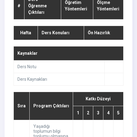
Öğretim
Ölçme
#
Öğrenme
Yöntemleri
Yöntemleri
Çıktıları
Hafta
Ders Konuları
Ön Hazırlık
Kaynaklar
Ders Notu
Ders Kaynakları
Katkı Düzeyi
Sıra
Program Çıktıları
1
2
3
4
5
Yaşadığı
toplumun bilgi
toplumu olmasına