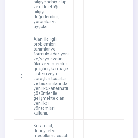
bilgiye sahip olup
ve elde ettiği
bilgiyi
değerlendirir,
yorumlar ve
uygular.
Alanı ile ilgili
problemleri
tanımlar ve
formüle eder, yeni
ve/veya özgün
fikir ve yöntemler
geliştirir; karmaşık
sistem veya
3
süreçleri tasarlar
ve tasarımlarında
yenilikçi/alternatif
çözümler ile
gelişmekte olan
yenilikçi
yöntemleri
kullanır.
Kuramsal,
deneysel ve
modelleme esaslı