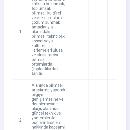
katkıda bulunmak,
toplumsal,
bilimsel, kültürel
ve etik sorunlara
çözüm sunmak
amaçlarıyla
1
alanındaki
bilimsel, teknolojik,
sosyal veya
kültürel
ilerlemeleri ulusal
ve uluslararası
bilimsel
ortamlarda
(toplantılarda)
tanıtır.
Alanında bilimsel
araştırma yaparak
bilgiye
genişlemesine ve
derinlemesine
ulaşır, alanında
güncel teknik ve
yöntemler ile
2
bunların kısıtları
hakkında kapsamlı