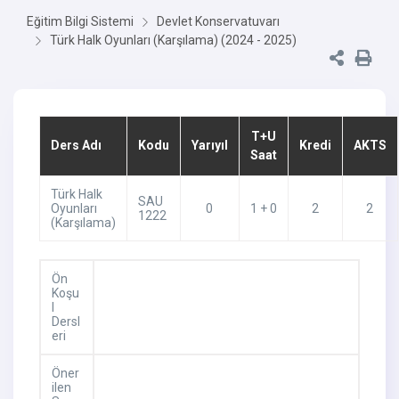
Eğitim Bilgi Sistemi
Devlet Konservatuvarı
Türk Halk Oyunları (Karşılama) (2024 - 2025)
T+U
Ders Adı
Kodu
Yarıyıl
Kredi
AKTS
Saat
Türk Halk
SAU
Oyunları
0
1 + 0
2
2
1222
(Karşılama)
Ön
Koşu
l
Dersl
eri
Öner
ilen