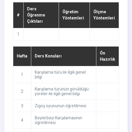
Ders
Öğretim
Ölçme
#
Öğrenme
Yöntemleri
Yöntemleri
Çıktıları
1
Ön
Hafta
Ders Konuları
Hazırlık
Karşılama türü ile ilgili genel
1
bilgi
Karşılama türünün görüldüğü
2
yöreler ile ilgili genel bilgi
3
Zigoş oyununun öğretilmesi
Beylerbeyi Karşılamasının
4
öğretilmesi