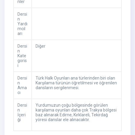
nler
Dersi
n
Yardı
mcıl
arı
Dersi
Diğer
n
Kate
goris
i
Dersi
Türk Halk Oyunları ana türlerinden biri olan
n
Karşılama türünün öğretilmesi ve öğrenilen
Ama
dansların sergilenmesi.
cı
Dersi
Yurdumuzun çoğu bölgesinde görülen
n
karşılama oyunları daha çok Trakya bölgesi
İçeri
baz alınarak Edirne, Kırklareli, Tekirdağ
ği
yöresi danslar ele alınacaktır.