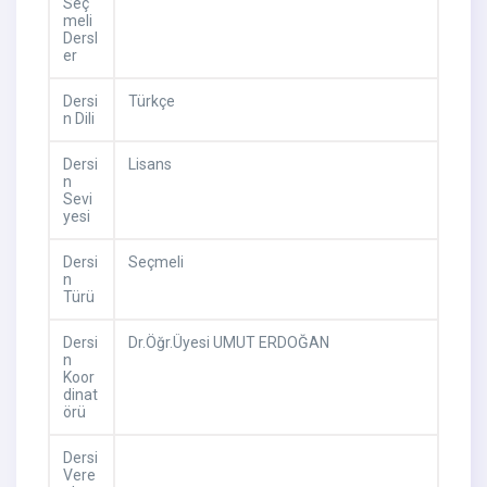
Seç
meli
Dersl
er
Dersi
Türkçe
n Dili
Dersi
Lisans
n
Sevi
yesi
Dersi
Seçmeli
n
Türü
Dersi
Dr.Öğr.Üyesi UMUT ERDOĞAN
n
Koor
dinat
örü
Dersi
Vere