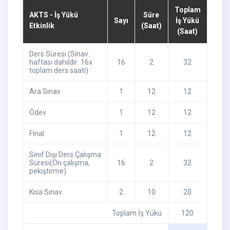
Toplam
AKTS - İş Yükü
Süre
Sayı
İş Yükü
Etkinlik
(Saat)
(Saat)
Ders Süresi (Sınav
haftası dahildir: 16x
16
2
32
toplam ders saati)
Ara Sınav
1
12
12
Ödev
1
12
12
Final
1
12
12
Sınıf Dışı Ders Çalışma
Süresi(Ön çalışma,
16
2
32
pekiştirme)
Kısa Sınav
2
10
20
Toplam İş Yükü
120