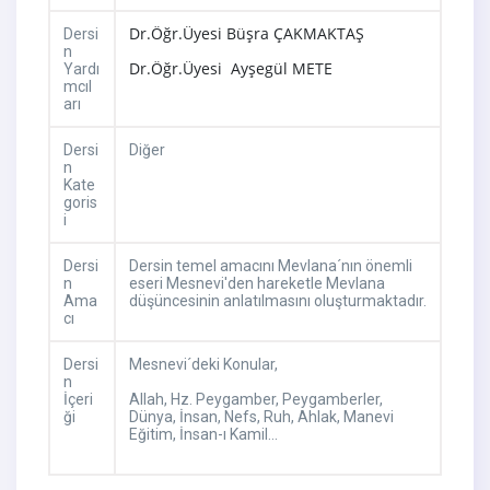
Dr.Öğr.Üyesi Büşra ÇAKMAKTAŞ
Dersi
n
Dr.Öğr.Üyesi Ayşegül METE
Yardı
mcıl
arı
Dersi
Diğer
n
Kate
goris
i
Dersi
Dersin temel amacını Mevlana´nın önemli
n
eseri Mesnevi'den hareketle Mevlana
Ama
düşüncesinin anlatılmasını oluşturmaktadır.
cı
Dersi
Mesnevi´deki Konular,
n
İçeri
Allah, Hz. Peygamber, Peygamberler,
ği
Dünya, İnsan, Nefs, Ruh, Ahlak, Manevi
Eğitim, İnsan-ı Kamil...