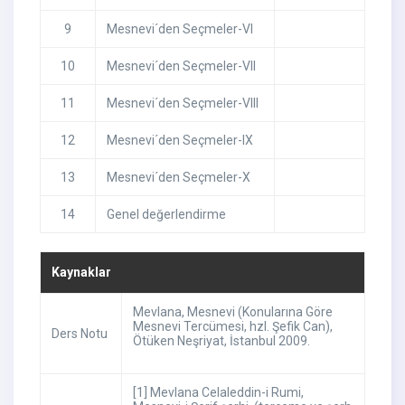
9
Mesnevi´den Seçmeler-VI
10
Mesnevi´den Seçmeler-VII
11
Mesnevi´den Seçmeler-VIII
12
Mesnevi´den Seçmeler-IX
13
Mesnevi´den Seçmeler-X
14
Genel değerlendirme
Kaynaklar
Mevlana, Mesnevi (Konularına Göre
Mesnevi Tercümesi, hzl. Şefik Can),
Ders Notu
Ötüken Neşriyat, İstanbul 2009.
[1] Mevlana Celaleddin-i Rumi,