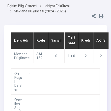
Eğitim Bilgi Sistemi
İlahiyat Fakültesi
Mevlana Düşüncesi (2024 - 2025)
T+U
Ders Adı
Kodu
Yarıyıl
Kredi
AKTS
Saat
Mevlana
SAU
0
1 + 0
2
2
Düşüncesi
152
Ön
-
Koşu
l
Dersl
eri
Öner
-
ilen
Seç