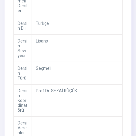
meli
Dersl
er
Dersi
Türkçe
n Dili
Dersi
Lisans
n
Sevi
yesi
Dersi
Seçmeli
n
Türü
Dersi
Prof.Dr. SEZAİ KÜÇÜK
n
Koor
dinat
örü
Dersi
Vere
nler