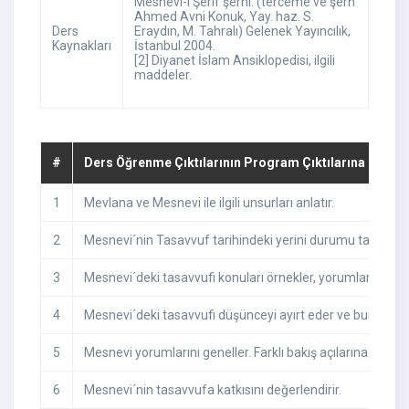
Mesnevi-i Şerif şerhi. (terceme ve şerh
Ahmed Avni Konuk, Yay. haz. S.
Ders
Eraydın, M. Tahralı) Gelenek Yayıncılık,
Kaynakları
İstanbul 2004.
[2] Diyanet İslam Ansiklopedisi, ilgili
maddeler.
#
Ders Öğrenme Çıktılarının Program Çıktılarına Katkıs
1
Mevlana ve Mesnevi ile ilgili unsurları anlatır.
2
Mesnevi´nin Tasavvuf tarihindeki yerini durumu tasvir edip
3
Mesnevi´deki tasavvufi konuları örnekler, yorumlar.
4
Mesnevi´deki tasavvufi düşünceyi ayırt eder ve bunların ta
5
Mesnevi yorumlarını geneller. Farklı bakış açılarına göre b
6
Mesnevi´nin tasavvufa katkısını değerlendirir.