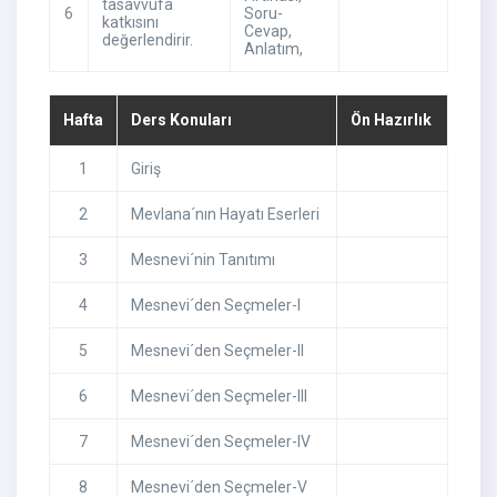
tasavvufa
6
Soru-
katkısını
Cevap
,
değerlendirir.
Anlatım
,
Hafta
Ders Konuları
Ön Hazırlık
1
Giriş
2
Mevlana´nın Hayatı Eserleri
3
Mesnevi´nin Tanıtımı
4
Mesnevi´den Seçmeler-I
5
Mesnevi´den Seçmeler-II
6
Mesnevi´den Seçmeler-III
7
Mesnevi´den Seçmeler-IV
8
Mesnevi´den Seçmeler-V