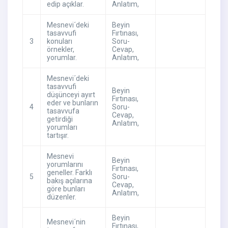
edip açıklar.
Anlatım
,
Mesnevi´deki
Beyin
tasavvufi
Fırtınası
,
3
konuları
Soru-
örnekler,
Cevap
,
yorumlar.
Anlatım
,
Mesnevi´deki
tasavvufi
Beyin
düşünceyi ayırt
Fırtınası
,
eder ve bunların
4
Soru-
tasavvufa
Cevap
,
getirdiği
Anlatım
,
yorumları
tartışır.
Mesnevi
Beyin
yorumlarını
Fırtınası
,
geneller. Farklı
5
Soru-
bakış açılarına
Cevap
,
göre bunları
Anlatım
,
düzenler.
Beyin
Mesnevi´nin
Fırtınası
,