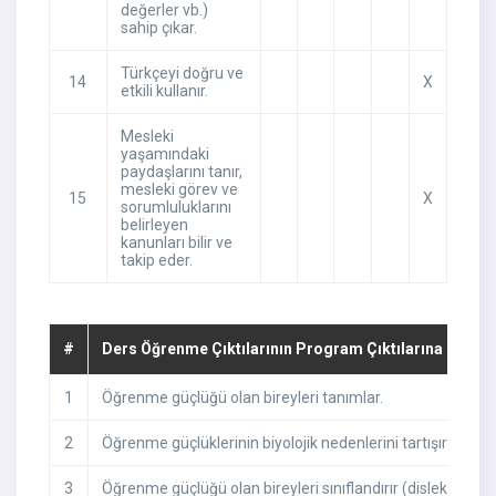
değerler vb.)
sahip çıkar.
Türkçeyi doğru ve
14
X
etkili kullanır.
Mesleki
yaşamındaki
paydaşlarını tanır,
mesleki görev ve
15
X
sorumluluklarını
belirleyen
kanunları bilir ve
takip eder.
#
Ders Öğrenme Çıktılarının Program Çıktılarına Katkıs
1
Öğrenme güçlüğü olan bireyleri tanımlar.
2
Öğrenme güçlüklerinin biyolojik nedenlerini tartışır.
3
Öğrenme güçlüğü olan bireyleri sınıflandırır (disleksi, diskal