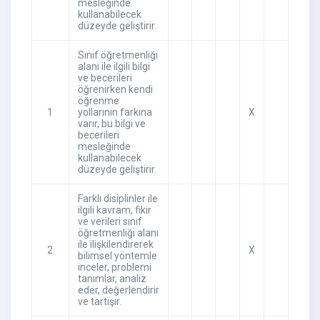
mesleğinde
kullanabilecek
düzeyde geliştirir.
Sınıf öğretmenliği
alanı ile ilgili bilgi
ve becerileri
öğrenirken kendi
öğrenme
1
yollarının farkına
X
varır, bu bilgi ve
becerileri
mesleğinde
kullanabilecek
düzeyde geliştirir.
Farklı disiplinler ile
ilgili kavram, fikir
ve verileri sınıf
öğretmenliği alanı
ile ilişkilendirerek
2
X
bilimsel yöntemle
inceler, problemi
tanımlar, analiz
eder, değerlendirir
ve tartışır.