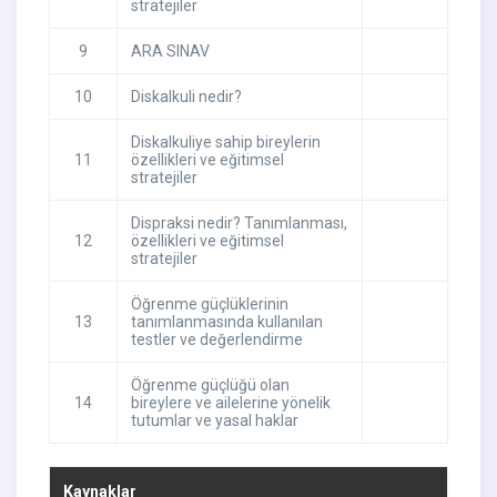
stratejiler
9
ARA SINAV
10
Diskalkuli nedir?
Diskalkuliye sahip bireylerin
11
özellikleri ve eğitimsel
stratejiler
Dispraksi nedir? Tanımlanması,
12
özellikleri ve eğitimsel
stratejiler
Öğrenme güçlüklerinin
13
tanımlanmasında kullanılan
testler ve değerlendirme
Öğrenme güçlüğü olan
14
bireylere ve ailelerine yönelik
tutumlar ve yasal haklar
Kaynaklar