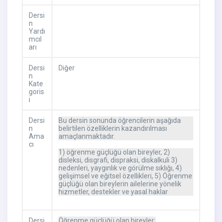
Dersi
n
Yardı
mcıl
arı
Dersi
Diğer
n
Kate
goris
i
Dersi
Bu dersin sonunda öğrencilerin aşağıda
n
belirtilen özelliklerin kazandırılması
Ama
amaçlanmaktadır.
cı
1) öğrenme güçlüğü olan bireyler, 2)
disleksi, disgrafi, dispraksi, diskalkuli 3)
nedenleri, yaygınlık ve görülme sıklığı, 4)
gelişimsel ve eğitsel özellikleri, 5) Öğrenme
güçlüğü olan bireylerin ailelerine yönelik
hizmetler, destekler ve yasal haklar
Dersi
Öğrenme güçlüğü olan bireyler;