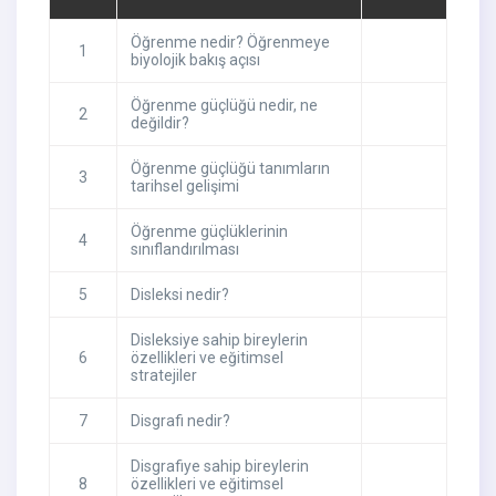
Öğrenme nedir? Öğrenmeye
1
biyolojik bakış açısı
Öğrenme güçlüğü nedir, ne
2
değildir?
Öğrenme güçlüğü tanımların
3
tarihsel gelişimi
Öğrenme güçlüklerinin
4
sınıflandırılması
5
Disleksi nedir?
Disleksiye sahip bireylerin
6
özellikleri ve eğitimsel
stratejiler
7
Disgrafi nedir?
Disgrafiye sahip bireylerin
8
özellikleri ve eğitimsel