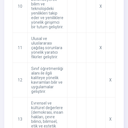
bilim ve
10
X
teknolojideki
yenilikleri takip
eder ve yeniliklere
yönelik girişimci
bir tutum geliştirir.
Ulusal ve
uluslararası
11
çağdaş sorunlara
X
yönelik yaratıcı
fikirler geliştirir.
Sınıf öğretmenliği
alanı ile ilgili
kaliteye yönelik
12
X
kavramları bilir ve
uygulamalar
geliştirir.
Evrensel ve
kültürel değerlere
(demokrasi, insan
hakları, çevre
13
X
bilinci, bilimsel,
etik ve estetik