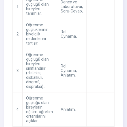
Deney ve
güçlüğü olan
1
Laboratuvar
,
bireyleri
Soru-Cevap
,
tanımlar.
Öğrenme
güçlüklerinin
Rol
2
biyolojik
Oynama
,
nedenlerini
tartışır.
Öğrenme
güçlüğü olan
bireyleri
Rol
sınıflandırır
3
Oynama
,
(disleksi,
Anlatım
,
diskalkuli,
disgrafi,
dispraksi)..
Öğrenme
güçlüğü olan
bireylerin
4
Anlatım
,
eğitim-öğretim
ortamlarını
açıklar.