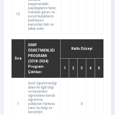
yaşamındaki
paydaşlarını tanır,
mesleki görev ve
15
sorumluluklarını
belirleyen
kanunları bilir ve
takip eder.
SINIF
Katkı Düzeyi
ÖĞRETMENLİĞİ
PROGRAMI
Sıra
(2018-2024)
Program
1
2
3
4
5
Çıktıları
Sınıf öğretmenliği
alanı ile ilgili bilgi
ve becerileri
öğrenirken kendi
öğrenme
1
yollarının farkına
X
varır, bu bilgi ve
becerileri