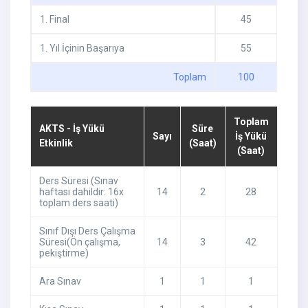
1
.
Final
45
1
.
Yıl İçinin Başarıya
55
Toplam
100
Toplam
AKTS - İş Yükü
Süre
Sayı
İş Yükü
Etkinlik
(Saat)
(Saat)
Ders Süresi (Sınav
haftası dahildir: 16x
14
2
28
toplam ders saati)
Sınıf Dışı Ders Çalışma
Süresi(Ön çalışma,
14
3
42
pekiştirme)
Ara Sınav
1
1
1