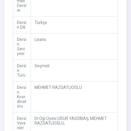
meli
Dersl
er
Dersi
Türkçe
n Dili
Dersi
Lisans
n
Sevi
yesi
Dersi
Seçmeli
n
Türü
Dersi
MEHMET RAZGATLIOĞLU
n
Koor
dinat
örü
Dersi
Dr.Öğr.Üyesi UĞUR YASSIBAŞ,
MEHMET
Vere
RAZGATLIOĞLU,
nler