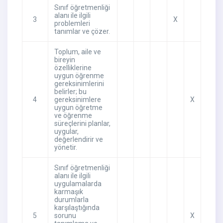
Sınıf öğretmenliği
alanı ile ilgili
3
X
problemleri
tanımlar ve çözer.
Toplum, aile ve
bireyin
özelliklerine
uygun öğrenme
gereksinimlerini
belirler; bu
4
gereksinimlere
X
uygun öğretme
ve öğrenme
süreçlerini planlar,
uygular,
değerlendirir ve
yönetir.
Sınıf öğretmenliği
alanı ile ilgili
uygulamalarda
karmaşık
durumlarla
karşılaştığında
5
sorunu
X