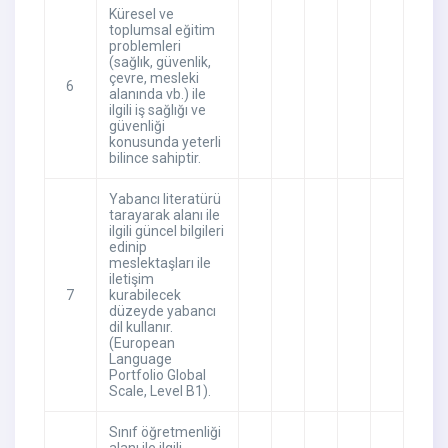
Küresel ve
toplumsal eğitim
problemleri
(sağlık, güvenlik,
çevre, mesleki
6
alanında vb.) ile
ilgili iş sağlığı ve
güvenliği
konusunda yeterli
bilince sahiptir.
Yabancı literatürü
tarayarak alanı ile
ilgili güncel bilgileri
edinip
meslektaşları ile
iletişim
7
kurabilecek
düzeyde yabancı
dil kullanır.
(European
Language
Portfolio Global
Scale, Level B1).
Sınıf öğretmenliği