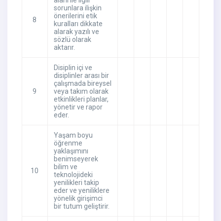
alanı ile ilgili
sorunlara ilişkin
önerilerini etik
8
kuralları dikkate
alarak yazılı ve
sözlü olarak
aktarır.
Disiplin içi ve
disiplinler arası bir
çalışmada bireysel
9
veya takım olarak
etkinlikleri planlar,
yönetir ve rapor
eder.
Yaşam boyu
öğrenme
yaklaşımını
benimseyerek
bilim ve
10
teknolojideki
yenilikleri takip
eder ve yeniliklere
yönelik girişimci
bir tutum geliştirir.