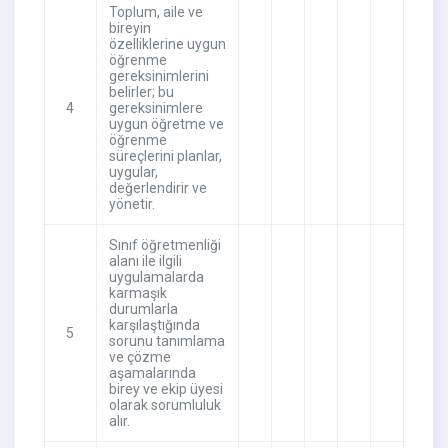
Toplum, aile ve
bireyin
özelliklerine uygun
öğrenme
gereksinimlerini
belirler; bu
4
gereksinimlere
uygun öğretme ve
öğrenme
süreçlerini planlar,
uygular,
değerlendirir ve
yönetir.
Sınıf öğretmenliği
alanı ile ilgili
uygulamalarda
karmaşık
durumlarla
karşılaştığında
5
sorunu tanımlama
ve çözme
aşamalarında
birey ve ekip üyesi
olarak sorumluluk
alır.