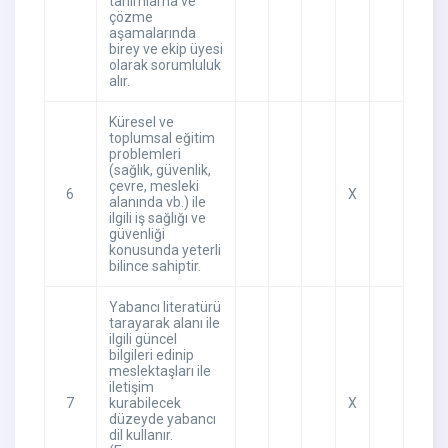
tanımlama ve
çözme
aşamalarında
birey ve ekip üyesi
olarak sorumluluk
alır.
Küresel ve
toplumsal eğitim
problemleri
(sağlık, güvenlik,
çevre, mesleki
6
X
alanında vb.) ile
ilgili iş sağlığı ve
güvenliği
konusunda yeterli
bilince sahiptir.
Yabancı literatürü
tarayarak alanı ile
ilgili güncel
bilgileri edinip
meslektaşları ile
iletişim
7
kurabilecek
X
düzeyde yabancı
dil kullanır.