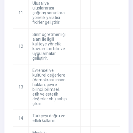
Ulusal ve
uluslararası
11
çağdaş sorunlara
yönelik yaratıcı
fikirler geliştirir.
Sınıf öğretmenliği
alanı ile ilgili
kaliteye yönelik
12
kavramları bilir ve
uygulamalar
geliştirir.
Evrensel ve
kültürel değerlere
(demokrasi, insan
hakları, çevre
13
bilinci, bilimsel,
etik ve estetik
değerler vb.) sahip
çıkar.
Türkçeyi doğru ve
14
etkili kullanır.
Mesleki