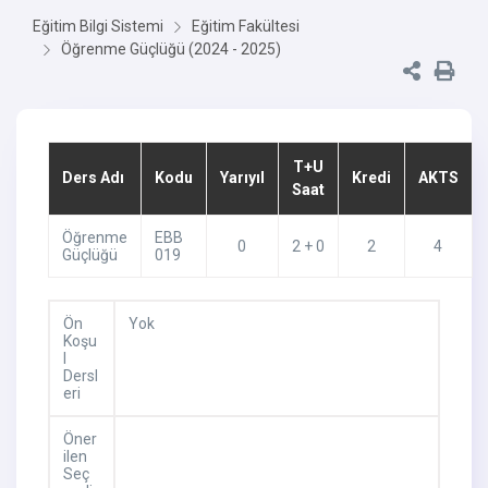
Eğitim Bilgi Sistemi
Eğitim Fakültesi
Öğrenme Güçlüğü (2024 - 2025)
T+U
Ders Adı
Kodu
Yarıyıl
Kredi
AKTS
Saat
Öğrenme
EBB
0
2 + 0
2
4
Güçlüğü
019
Ön
Yok
Koşu
l
Dersl
eri
Öner
ilen
Seç