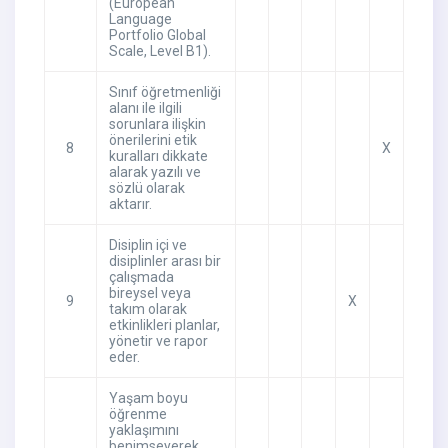
(European
Language
Portfolio Global
Scale, Level B1).
Sınıf öğretmenliği
alanı ile ilgili
sorunlara ilişkin
önerilerini etik
8
X
kuralları dikkate
alarak yazılı ve
sözlü olarak
aktarır.
Disiplin içi ve
disiplinler arası bir
çalışmada
bireysel veya
9
X
takım olarak
etkinlikleri planlar,
yönetir ve rapor
eder.
Yaşam boyu
öğrenme
yaklaşımını
benimseyerek