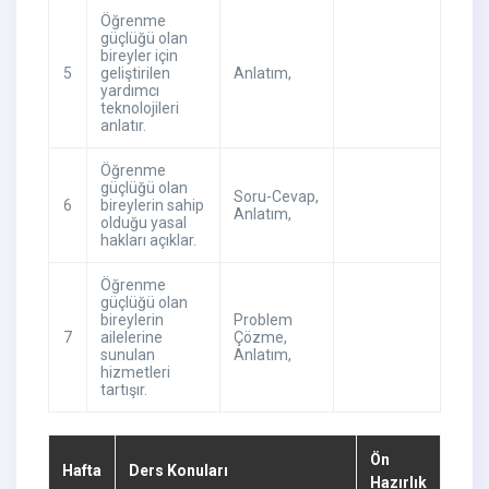
Öğrenme
güçlüğü olan
bireyler için
5
geliştirilen
Anlatım
,
yardımcı
teknolojileri
anlatır.
Öğrenme
güçlüğü olan
Soru-Cevap
,
6
bireylerin sahip
Anlatım
,
olduğu yasal
hakları açıklar.
Öğrenme
güçlüğü olan
bireylerin
Problem
7
ailelerine
Çözme
,
sunulan
Anlatım
,
hizmetleri
tartışır.
Ön
Hafta
Ders Konuları
Hazırlık