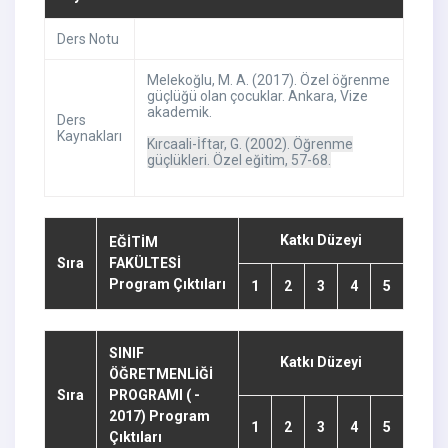
Ders Notu
Melekoğlu, M. A. (2017). Özel öğrenme
güçlüğü olan çocuklar. Ankara, Vize
akademik.
Ders
Kaynakları
Kırcaali-İftar, G. (2002). Öğrenme
güçlükleri. Özel eğitim, 57-68.
Katkı Düzeyi
EĞİTİM
Sıra
FAKÜLTESİ
Program Çıktıları
1
2
3
4
5
SINIF
Katkı Düzeyi
ÖĞRETMENLİĞİ
Sıra
PROGRAMI ( -
2017) Program
1
2
3
4
5
Çıktıları