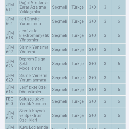
Doğal Afetler ve
JFM
Zarar Azaltma
Seçmeli
Türkçe
3+0
3
6
611
Yaklaşımları
JFM
İleri Gravite
Seçmeli
Türkçe
3+0
3
6
601
Yorumlama
Jeofizikte
JFM
Elektromanyetik
Seçmeli
Türkçe
3+0
3
6
618
Yöntemler
JFM
Sismik Yansıma
Seçmeli
Türkçe
3+0
3
6
607
Yöntemi
Deprem Dalga
JFM
Şekli
Seçmeli
Türkçe
3+0
3
6
626
Modellemesi
JFM
Sismik Verilerin
Seçmeli
Türkçe
3+0
3
6
629
Yorumlanması
JFM
Jeofizikte Özel
Seçmeli
Türkçe
3+0
3
6
614
Dönüşümler
FBE
Buluşçuluk ve
Seçmeli
Türkçe
3+0
3
6
600
Yenilik Yönetimi
Sismik Kaynak
JFM
ve Spektrum
Seçmeli
Türkçe
3+0
3
6
623
Özellikleri
JFM
Kuyu Loglarında