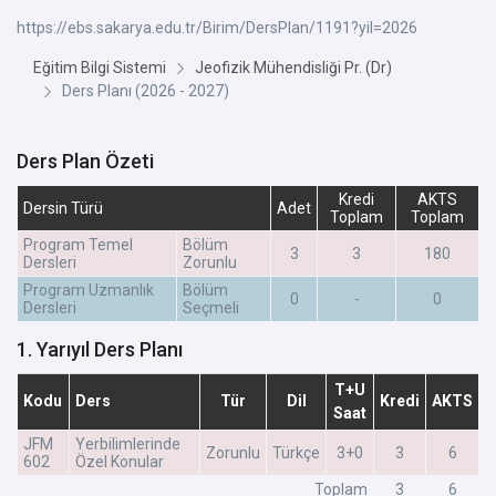
https://ebs.sakarya.edu.tr/Birim/DersPlan/1191?yil=2026
Eğitim Bilgi Sistemi
Jeofizik Mühendisliği Pr. (Dr)
Ders Planı (2026 - 2027)
Ders Plan Özeti
Kredi
AKTS
Dersin Türü
Adet
Toplam
Toplam
Program Temel
Bölüm
3
3
180
Dersleri
Zorunlu
Program Uzmanlık
Bölüm
0
-
0
Dersleri
Seçmeli
1. Yarıyıl Ders Planı
T+U
Kodu
Ders
Tür
Dil
Kredi
AKTS
Saat
JFM
Yerbilimlerinde
Zorunlu
Türkçe
3+0
3
6
602
Özel Konular
Toplam
3
6