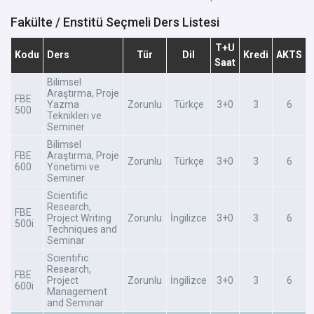
Fakülte / Enstitü Seçmeli Ders Listesi
T+U
Kodu
Ders
Tür
Dil
Kredi
AKTS
Saat
Bilimsel
Araştırma, Proje
FBE
Yazma
Zorunlu
Türkçe
3+0
3
6
500
Teknikleri ve
Seminer
Bilimsel
FBE
Araştırma, Proje
Zorunlu
Türkçe
3+0
3
6
600
Yönetimi ve
Seminer
Scientific
Research,
FBE
Project Writing
Zorunlu
İngilizce
3+0
3
6
500i
Techniques and
Seminar
Scıentıfıc
Research,
FBE
Project
Zorunlu
İngilizce
3+0
3
6
600i
Management
and Semınar