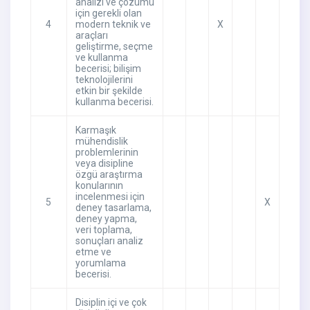
analizi ve çözümü
için gerekli olan
4
modern teknik ve
X
araçları
geliştirme, seçme
ve kullanma
becerisi; bilişim
teknolojilerini
etkin bir şekilde
kullanma becerisi.
Karmaşık
mühendislik
problemlerinin
veya disipline
özgü araştırma
konularının
incelenmesi için
5
X
deney tasarlama,
deney yapma,
veri toplama,
sonuçları analiz
etme ve
yorumlama
becerisi.
Disiplin içi ve çok