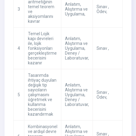
aritmetiğinin
Anlatım
,
temel teorem
Sınav
,
3
Alıştırma ve
ve
Ödev
,
Uygulama
,
aksiyomlarını
kavrar
Temel Lojik
kapı devreleri
Anlatım
,
ile, lojik
Alıştırma ve
4
fonksiyonları
Uygulama
,
Sınav
,
gerçekleştirme
Deney /
becerisini
Laboratuvar
,
kazanır
Tasarımda
ihtiyaç duyulan
değişik tip
Anlatım
,
sayıcıların
Alıştırma ve
Sınav
,
5
çalışmasını
Uygulama
,
Ödev
,
öğretmek ve
Deney /
kullanma
Laboratuvar
,
becerisini
kazandırmak
Kombinasyonel
Anlatım
,
ve ardışıl devre
Alıştırma ve
Sınav
,