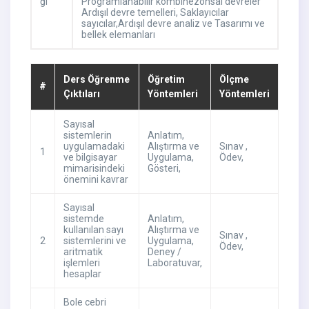
ği
Programlanabilir kombinezonsal devreler
Ardışıl devre temelleri, Saklayıcılar
sayıcılar,Ardışıl devre analiz ve Tasarımı ve
bellek elemanları
Ders Öğrenme
Öğretim
Ölçme
#
Çıktıları
Yöntemleri
Yöntemleri
Sayısal
sistemlerin
Anlatım
,
uygulamadaki
Alıştırma ve
Sınav
,
1
ve bilgisayar
Uygulama
,
Ödev
,
mimarisindeki
Gösteri
,
önemini kavrar
Sayısal
sistemde
Anlatım
,
kullanılan sayı
Alıştırma ve
Sınav
,
2
sistemlerini ve
Uygulama
,
Ödev
,
aritmatik
Deney /
işlemleri
Laboratuvar
,
hesaplar
Bole cebri