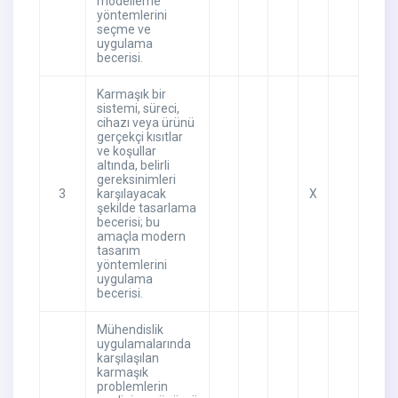
modelleme
yöntemlerini
seçme ve
uygulama
becerisi.
Karmaşık bir
sistemi, süreci,
cihazı veya ürünü
gerçekçi kısıtlar
ve koşullar
altında, belirli
gereksinimleri
3
karşılayacak
X
şekilde tasarlama
becerisi; bu
amaçla modern
tasarım
yöntemlerini
uygulama
becerisi.
Mühendislik
uygulamalarında
karşılaşılan
karmaşık
problemlerin