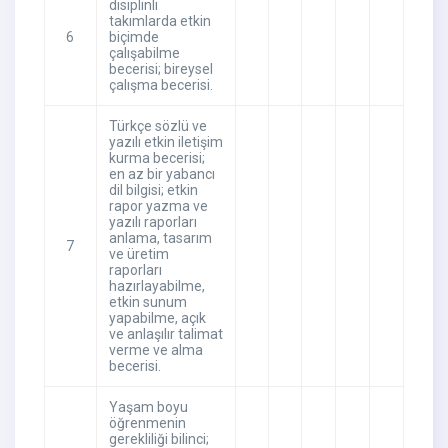
disiplinli
takımlarda etkin
6
biçimde
çalışabilme
becerisi; bireysel
çalışma becerisi.
Türkçe sözlü ve
yazılı etkin iletişim
kurma becerisi;
en az bir yabancı
dil bilgisi; etkin
rapor yazma ve
yazılı raporları
anlama, tasarım
7
ve üretim
raporları
hazırlayabilme,
etkin sunum
yapabilme, açık
ve anlaşılır talimat
verme ve alma
becerisi.
Yaşam boyu
öğrenmenin
gerekliliği bilinci;