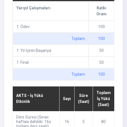
Yarıyıl Çalışmaları
Katkı
Oranı
1
.
Ödev
100
Toplam
100
1
.
Yıl İçinin Başarıya
50
1
.
Final
50
Toplam
100
Toplam
AKTS - İş Yükü
Süre
Sayı
İş Yükü
Etkinlik
(Saat)
(Saat)
Ders Süresi (Sınav
haftası dahildir: 16x
16
5
80
toplam ders saati)