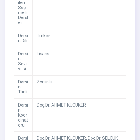
ilen
Seç
meli
Dersl
er
Dersi
Türkçe
n Dili
Dersi
Lisans
n
Sevi
yesi
Dersi
Zorunlu
n
Türü
Dersi
Doç.Dr. AHMET KÜÇÜKER
n
Koor
dinat
örü
Dersi
Doç.Dr. AHMET KÜÇÜKER,
Doç.Dr. SELÇUK