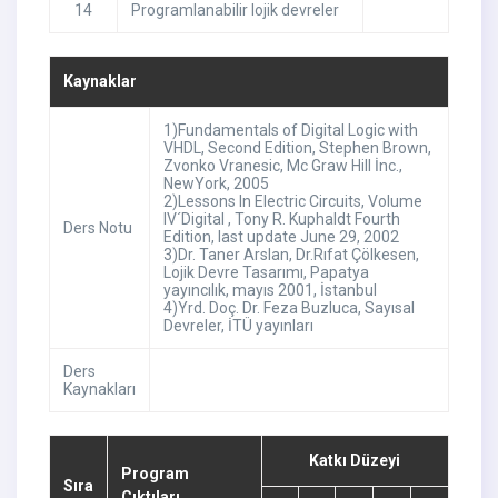
14
Programlanabilir lojik devreler
Kaynaklar
1)Fundamentals of Digital Logic with
VHDL, Second Edition, Stephen Brown,
Zvonko Vranesic, Mc Graw Hill İnc.,
NewYork, 2005
2)Lessons In Electric Circuits, Volume
IV´Digital , Tony R. Kuphaldt Fourth
Ders Notu
Edition, last update June 29, 2002
3)Dr. Taner Arslan, Dr.Rıfat Çölkesen,
Lojik Devre Tasarımı, Papatya
yayıncılık, mayıs 2001, İstanbul
4)Yrd. Doç. Dr. Feza Buzluca, Sayısal
Devreler, İTÜ yayınları
Ders
Kaynakları
Katkı Düzeyi
Program
Sıra
Çıktıları