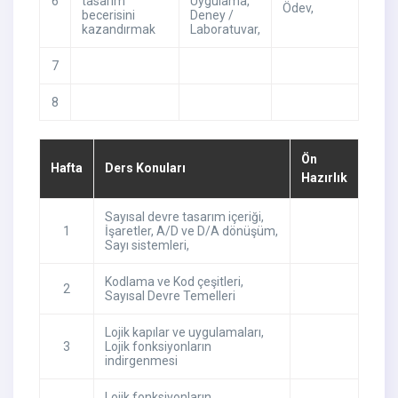
6
tasarım
Uygulama
,
Ödev
,
becerisini
Deney /
kazandırmak
Laboratuvar
,
7
8
Ön
Hafta
Ders Konuları
Hazırlık
Sayısal devre tasarım içeriği,
1
İşaretler, A/D ve D/A dönüşüm,
Sayı sistemleri,
Kodlama ve Kod çeşitleri,
2
Sayısal Devre Temelleri
Lojik kapılar ve uygulamaları,
3
Lojik fonksiyonların
indirgenmesi
Lojik fonksiyonların