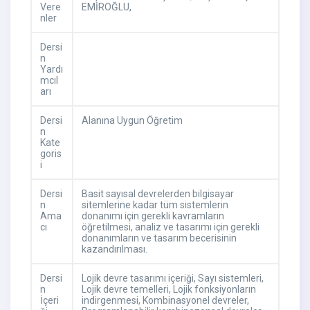
Vere
EMİROĞLU,
nler
Dersi
n
Yardı
mcıl
arı
Dersi
Alanına Uygun Öğretim
n
Kate
goris
i
Dersi
Basit sayısal devrelerden bilgisayar
n
sitemlerine kadar tüm sistemlerin
Ama
donanımı için gerekli kavramların
cı
öğretilmesi, analiz ve tasarımı için gerekli
donanımların ve tasarım becerisinin
kazandırılması.
Dersi
Lojik devre tasarımı içeriği, Sayı sistemleri,
n
Lojik devre temelleri, Lojik fonksiyonların
İçeri
indirgenmesi, Kombinasyonel devreler,