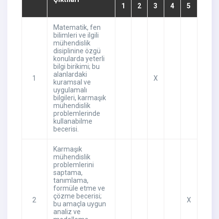
1
2
3
4
5
Matematik, fen
bilimleri ve ilgili
mühendislik
disiplinine özgü
konularda yeterli
bilgi birikimi; bu
alanlardaki
1
X
kuramsal ve
uygulamalı
bilgileri, karmaşık
mühendislik
problemlerinde
kullanabilme
becerisi.
Karmaşık
mühendislik
problemlerini
saptama,
tanımlama,
formüle etme ve
çözme becerisi;
2
X
bu amaçla uygun
analiz ve