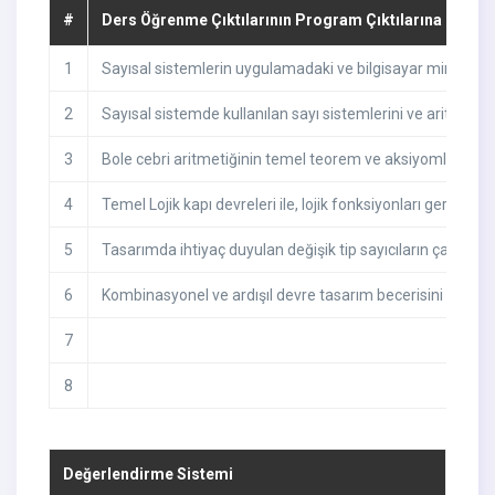
#
Ders Öğrenme Çıktılarının Program Çıktılarına Katkıs
1
Sayısal sistemlerin uygulamadaki ve bilgisayar mimarisi
2
Sayısal sistemde kullanılan sayı sistemlerini ve aritmatik
3
Bole cebri aritmetiğinin temel teorem ve aksiyomlarını k
4
Temel Lojik kapı devreleri ile, lojik fonksiyonları gerçekle
5
Tasarımda ihtiyaç duyulan değişik tip sayıcıların çalışm
6
Kombinasyonel ve ardışıl devre tasarım becerisini kaza
7
8
Değerlendirme Sistemi