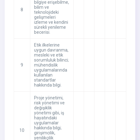
bilgiye erişebilme,
bilim ve
8
teknolojideki
gelişmeleri
izleme ve kendini
sürekli yenileme
becerisi.
Etik ilkelerine
uygun davranma,
mesleki ve etik
sorumluluk bilinci;
9
mühendislik
uygulamalarında
kullanılan
standartlar
hakkında bilgi.
Proje yönetimi,
risk yönetimi ve
değişiklik
yönetimi gibi, iş
hayatındaki
uygulamalar
hakkında bilgi;
10
girişimcilik,
yenilikçilik