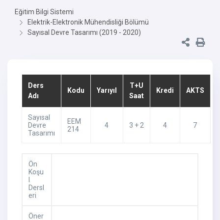
Eğitim Bilgi Sistemi
Elektrik-Elektronik Mühendisliği Bölümü
Sayısal Devre Tasarımı (2019 - 2020)
Ders
T+U
Kodu
Yarıyıl
Kredi
AKTS
Adı
Saat
Sayısal
EEM
Devre
4
3 + 2
4
7
214
Tasarımı
Ön
Koşu
l
Dersl
eri
Öner